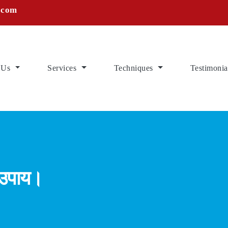
.com
 Us
Services
Techniques
Testimonia
ू उपाय।