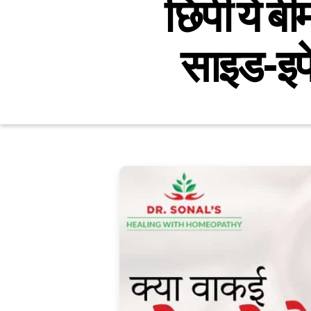
छिपी ये बी
साइड-इफेक