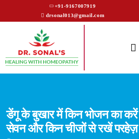
+91-9167007919
drsonal013@gmail.com
डेंगू के बुखार में किन भोजन का करें
सेवन और किन चीजों से रखें परहेज़