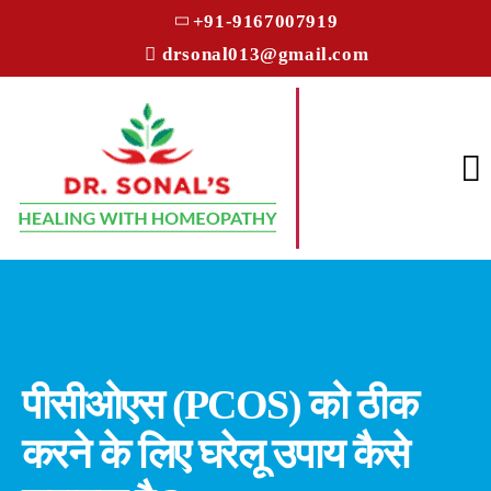
+91-9167007919
drsonal013@gmail.com
पीसीओएस (PCOS) को ठीक
करने के लिए घरेलू उपाय कैसे